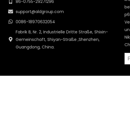
86-0755-29271296
be
support@aldgroup.com
p6
0086-18970632054
Ve
un
Fabrik B, Nr. 2, Industrielle Dritte Straße, Shixin-
Ni
Gemeinschaft, Shiyan-Straße ,Shenzhen,
Ch
Guangdong, China.
Em
F
I
Y
L
a
n
o
i
c
s
u
n
e
t
t
k
Copyright © ALD Group Limited All rights reserved.
b
a
u
e
o
g
b
d
o
r
e
i