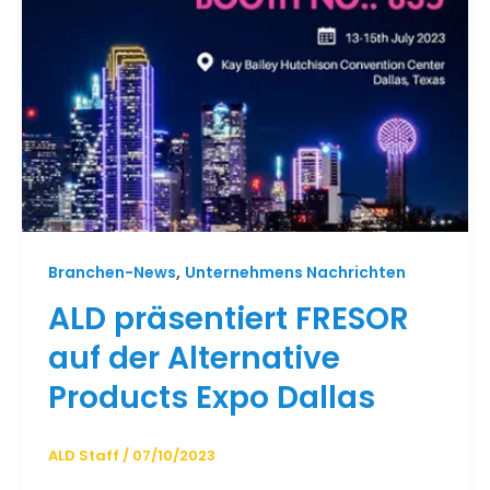
,
Branchen-News
Unternehmens Nachrichten
ALD präsentiert FRESOR
auf der Alternative
Products Expo Dallas
ALD Staff
/
07/10/2023