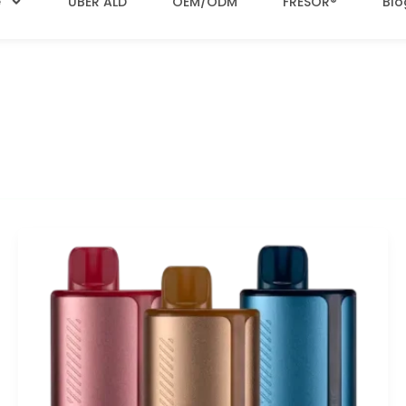
e
ÜBER ALD
OEM/ODM
FRESOR®
Blo