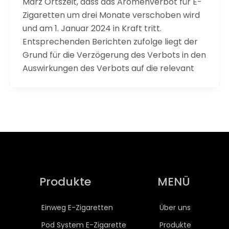
März Ortszeit, dass das Aromenverbot für E-
Zigaretten um drei Monate verschoben wird
und am 1. Januar 2024 in Kraft tritt.
Entsprechenden Berichten zufolge liegt der
Grund für die Verzögerung des Verbots in den
Auswirkungen des Verbots auf die relevant
Produkte
MENÜ
Einweg E-Zigaretten
Über uns
Pod System E-Zigarette
Produkte