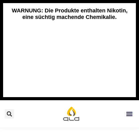
Skip
to
WARNUNG: Die Produkte enthalten Nikotin,
eine süchtig machende Chemikalie.
content
Search
Me