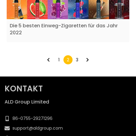
Die 5 besten Einweg-Zigaretten für das Jahr
2022
Posts
pagination
1
2
3
KONTAKT
ALD Group Limited
86-0755-29271296
support@aldgroup.com