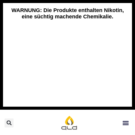
Skip
to
WARNUNG: Die Produkte enthalten Nikotin,
eine süchtig machende Chemikalie.
content
Search
Me