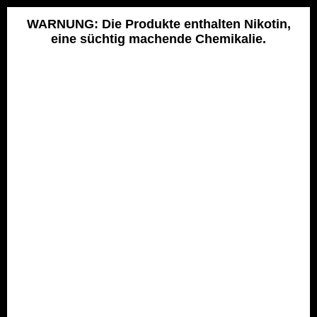
Skip
to
WARNUNG: Die Produkte enthalten Nikotin,
eine süchtig machende Chemikalie.
content