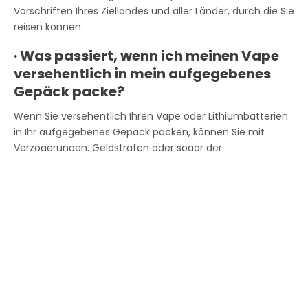
Vorschriften Ihres Ziellandes und aller Länder, durch die Sie
reisen können.
·
Was passiert, wenn ich meinen Vape
versehentlich in mein aufgegebenes
Gepäck packe?
Wenn Sie versehentlich Ihren Vape oder Lithiumbatterien
in Ihr aufgegebenes Gepäck packen, können Sie mit
Verzögerungen, Geldstrafen oder sogar der
Beschlagnahmung des Artikels durch die
Flughafensicherheit rechnen.
Die Fluggesellschaften sind streng bei der Beförderung
von Lithiumbatterien im Frachtraum, da sie eine
Brandgefahr darstellen. Es ist wichtig, Ihr Gepäck vor dem
Einchecken noch einmal zu überprüfen, um
sicherzustellen, dass alle Vape-Geräte korrekt in Ihrem
Handgepäck verstaut sind.