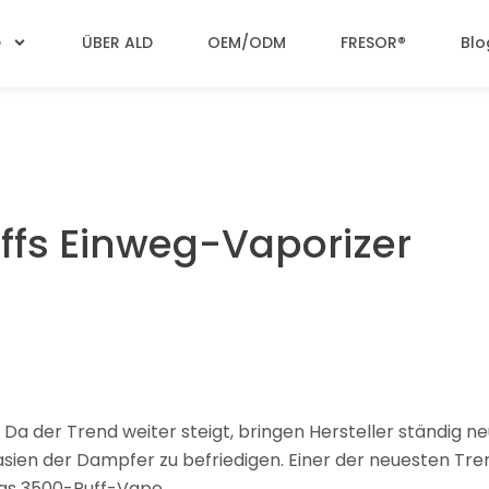
e
ÜBER ALD
OEM/ODM
FRESOR®
Blo
uffs Einweg-Vaporizer
Da der Trend weiter steigt, bringen Hersteller ständig n
asien der Dampfer zu befriedigen. Einer der neuesten Tre
das
3500-Puff-Vape.