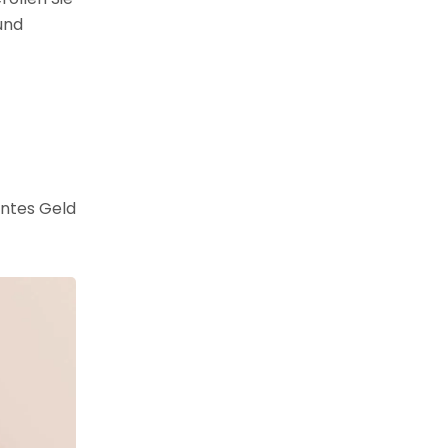
und
entes Geld