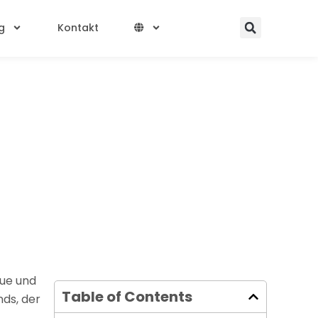
Searc
g
Kontakt
eue und
Table of Contents
nds, der