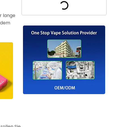
r lange
e dem
rollen Sie