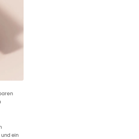
lbaren
n
n
 und ein