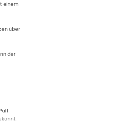
it einem
ben über
enn der
Puff.
ekannt.