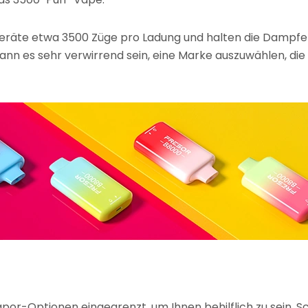
eräte etwa 3500 Züge pro Ladung und halten die Dampfe
 kann es sehr verwirrend sein, eine Marke auszuwählen, di
r-Optionen eingegrenzt, um Ihnen behilflich zu sein. Sc