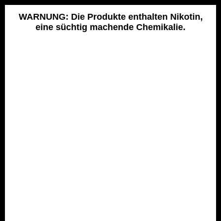
Skip
to
WARNUNG: Die Produkte enthalten Nikotin,
eine süchtig machende Chemikalie.
content