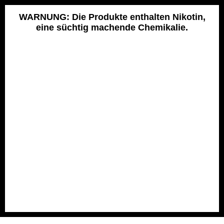
Skip
to
WARNUNG: Die Produkte enthalten Nikotin,
eine süchtig machende Chemikalie.
content