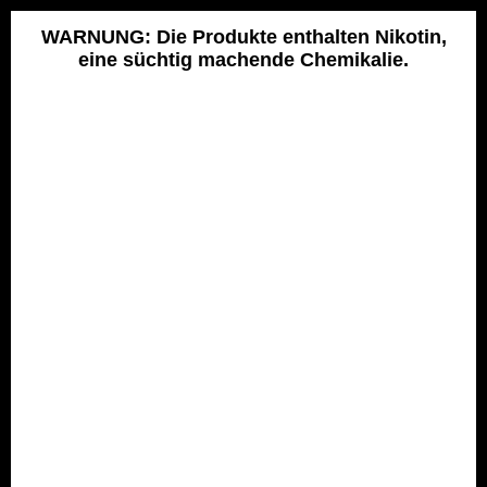
Skip
to
WARNUNG: Die Produkte enthalten Nikotin,
eine süchtig machende Chemikalie.
content