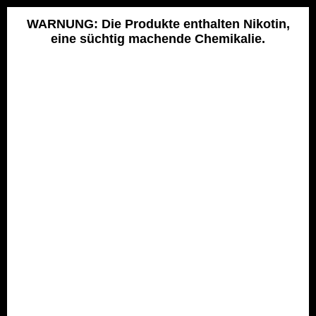
Zum
Inhalt
WARNUNG: Die Produkte enthalten Nikotin,
eine süchtig machende Chemikalie.
springen